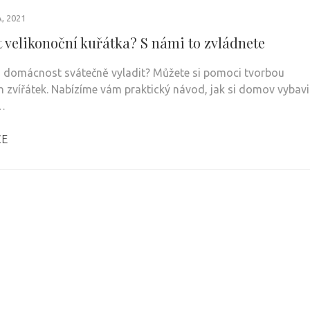
, 2021
t velikonoční kuřátka? S námi to zvládnete
i domácnost svátečně vyladit? Můžete si pomoci tvorbou
h zvířátek. Nabízíme vám praktický návod, jak si domov vybavi
…
CE