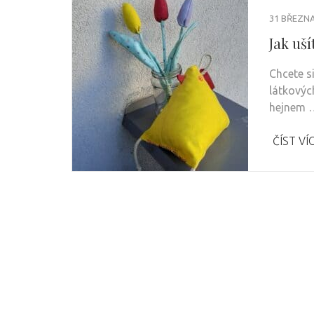
31 BŘEZNA
Jak uší
Chcete s
látkovýc
hejnem 
ČÍST VÍ