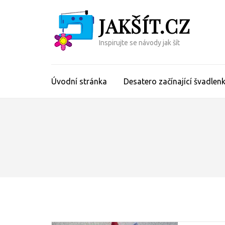
Přeskočit
JAKŠÍT.CZ
na
obsah
(Enter)
Inspirujte se návody jak šít
Úvodní stránka
Desatero začínající švadlen