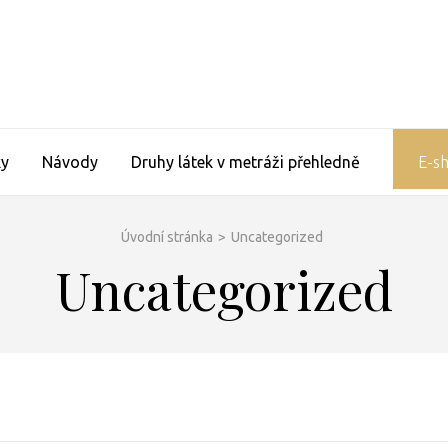
ky
Návody
Druhy látek v metráži přehledně
E-sh
Úvodní stránka
>
Uncategorized
Uncategorized