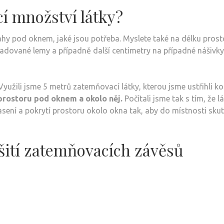
cí množství látky?
ahy pod oknem, jaké jsou potřeba. Myslete také na délku prost
žadované lemy a případně další centimetry na případné nášivky
yužili jsme 5 metrů zatemňovací látky, kterou jsme ustřihli k
prostoru pod oknem a okolo něj.
Počítali jsme tak s tím, že l
řasení a pokrytí prostoru okolo okna tak, aby do místnosti sku
šití zatemňovacích závěsů