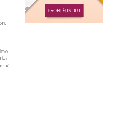
oru
olmo.
átka
tečně