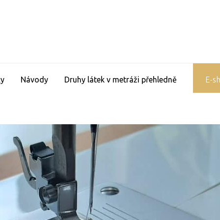
ky
Návody
Druhy látek v metráži přehledně
E-sh