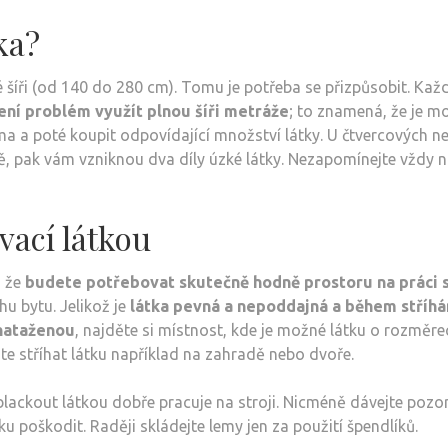
ka?
 šíři (od 140 do 280 cm). Tomu je potřeba se přizpůsobit. Kaž
není problém využít plnou šíři metráže
; to znamená, že je m
a a poté koupit odpovídající množství látky. U čtvercových n
ě, pak vám vzniknou dva díly úzké látky. Nezapomínejte vždy 
vací látkou
, že
budete potřebovat skutečně hodně prostoru na práci 
u bytu. Jelikož je
látka pevná a nepoddajná a během stříhán
 nataženou
, najděte si místnost, kde je možné látku o rozměre
te stříhat látku například na zahradě nebo dvoře.
lackout látkou dobře pracuje na stroji. Nicméně dávejte pozor
u poškodit. Raději skládejte lemy jen za použití špendlíků.