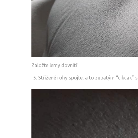
Založte lemy dovnitř
Střižené rohy spojte, a to zubatým “cikcak” 