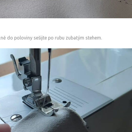
ižně do poloviny sešijte po rubu zubatým stehem.