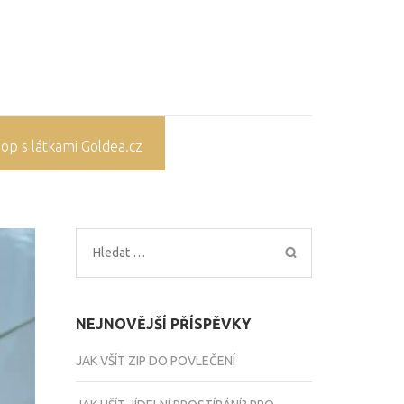
op s látkami Goldea.cz
Vyhledávání
NEJNOVĚJŠÍ PŘÍSPĚVKY
JAK VŠÍT ZIP DO POVLEČENÍ