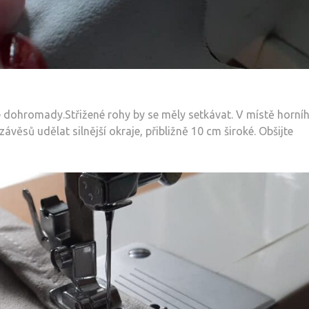
e dohromady.Střižené rohy by se měly setkávat. V místě horní
ávěsů udělat silnější okraje, přibližně 10 cm široké. Obšijte