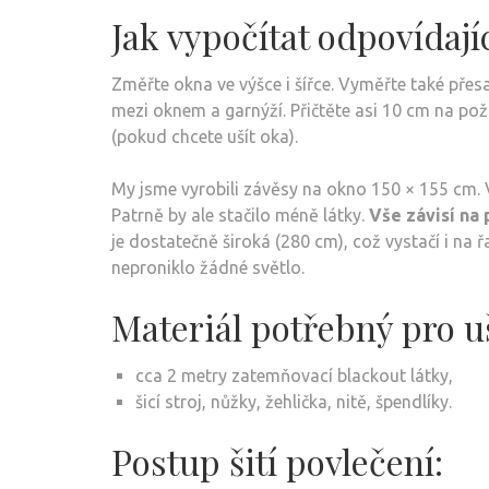
Jak vypočítat odpovídají
Změřte okna ve výšce i šířce. Vyměřte také přes
mezi oknem a garnýží. Přičtěte asi 10 cm na po
(pokud chcete ušít oka).
My jsme vyrobili závěsy na okno 150 × 155 cm. V
Patrně by ale stačilo méně látky.
Vše závisí na 
je dostatečně široká (280 cm), což vystačí i na 
neproniklo žádné světlo.
Materiál potřebný pro u
cca 2 metry zatemňovací blackout látky,
šicí stroj, nůžky, žehlička, nitě, špendlíky.
Postup šití povlečení: