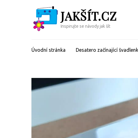
Přeskočit
JAKŠÍT.CZ
na
obsah
(Enter)
Inspirujte se návody jak šít
Úvodní stránka
Desatero začínající švadlen