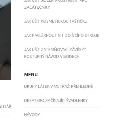
JAK UŠÍT JÍDELNÍ PROSTÍRÁNÍ? PRO
ZAČÁTEČNÍKY
JAK UŠÍT KOSMETICKOU TAŠTIČKU
JAK NAVLÉKNOUT NIT DO ŠICÍHO STROJE
JAK UŠÍT ZATEMŇOVACÍ ZÁVĚSY?
POSTUPNÝ NÁVOD V BODECH
MENU
DRUHY LÁTEK V METRÁŽI PŘEHLEDNĚ
DESATERO ZAČÍNAJÍCÍ ŠVADLENKY
ENTÁŘ
NA
JAK
NÁVODY
UŠÍT
ZATEMŇOVACÍ