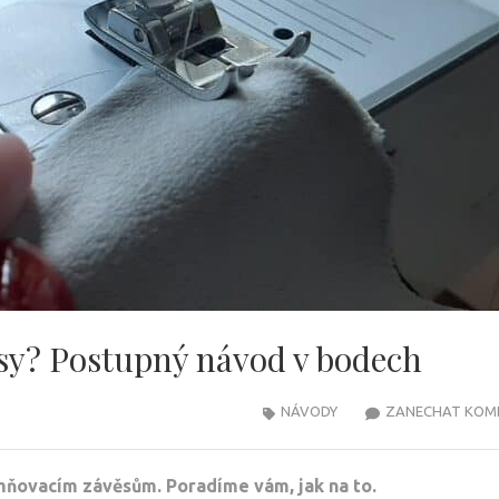
ěsy? Postupný návod v bodech
NÁVODY
ZANECHAT KOM
emňovacím závěsům. Poradíme vám, jak na to.