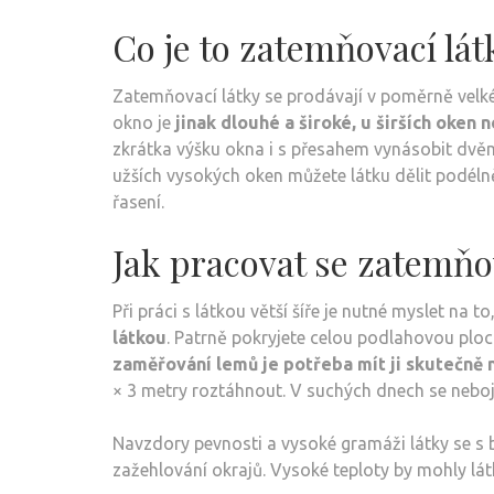
Co je to zatemňovací lát
Zatemňovací látky se prodávají v poměrně velké
okno je
jinak dlouhé a široké, u širších oken 
zkrátka výšku okna i s přesahem vynásobit dvěm
užších vysokých oken můžete látku dělit podéln
řasení.
Jak pracovat se zatemňo
Při práci s látkou větší šíře je nutné myslet na to
látkou
. Patrně pokryjete celou podlahovou ploch
zaměřování lemů je potřeba mít ji skutečně
× 3 metry roztáhnout. V suchých dnech se neboj
Navzdory pevnosti a vysoké gramáži látky se s b
zažehlování okrajů. Vysoké teploty by mohly látk