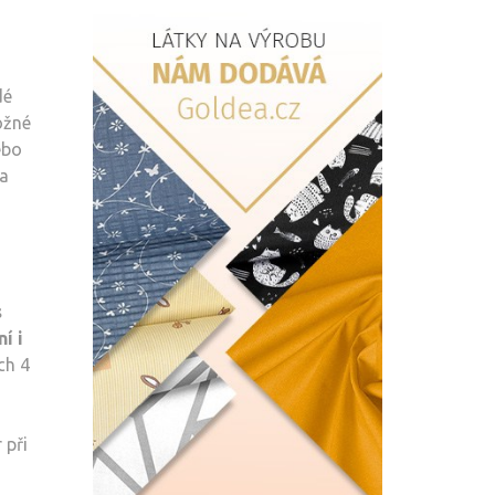
ZÁVĚSY?
POSTUPNÝ
NÁVOD
dé
V
ožné
BODECH
ebo
na
s
í i
ch 4
 při